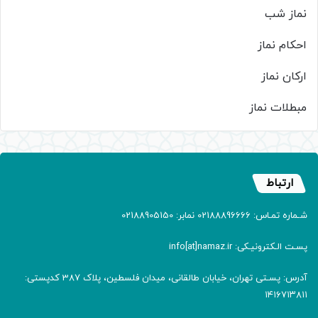
نماز شب
احکام نماز
ارکان نماز
مبطلات نماز
ارتباط
شـماره تمـاس: 02188896666 نمابر: 02188905150
پسـت الـکترونیـکی: info[at]namaz.ir
آدرس: پسـتی تهران، خیابان طالقانی، میدان فلسطین، پلاک 387 کدپستی:
۱۴۱۶۷۱۳۸۱۱