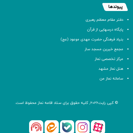
پیوندها
دفتر مقام معظم رهبری
پایگاه درسهایی از قرآن
بنیاد فرهنگی حضرت مهدی موعود (عج)
مجمع خیرین مسجد ساز
مرکز تخصصی نماز
هتل نماز مشهد
سامانه نماز من
© کپی رایت2026, کلیه حقوق برای ستاد اقامه
نماز
محفوظ است.
آپارات
بله
اینستاگرام
ایتا
شنوتو