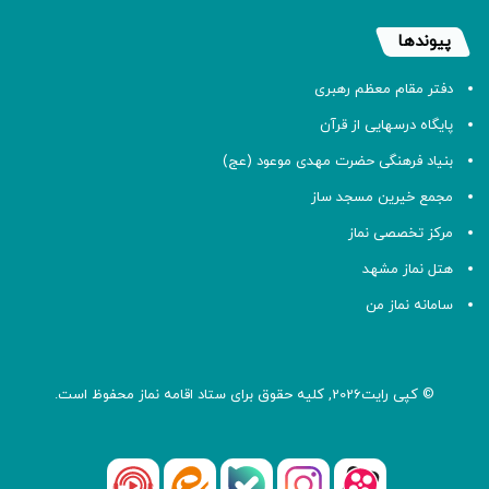
پیوندها
دفتر مقام معظم رهبری
پایگاه درسهایی از قرآن
بنیاد فرهنگی حضرت مهدی موعود (عج)
مجمع خیرین مسجد ساز
مرکز تخصصی نماز
هتل نماز مشهد
سامانه نماز من
© کپی رایت2026, کلیه حقوق برای ستاد اقامه
نماز
محفوظ است.
آپارات
بله
اینستاگرام
ایتا
شنوتو