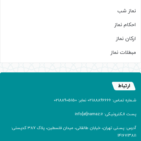
نماز شب
احکام نماز
ارکان نماز
مبطلات نماز
ارتباط
شـماره تمـاس: 02188896666 نمابر: 02188905150
پسـت الـکترونیـکی: info[at]namaz.ir
آدرس: پسـتی تهران، خیابان طالقانی، میدان فلسطین، پلاک 387 کدپستی:
۱۴۱۶۷۱۳۸۱۱