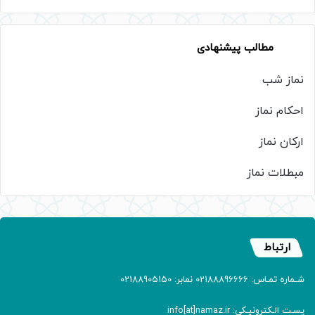
مطالب پیشنهادی
نماز شب
احکام نماز
ارکان نماز
مبطلات نماز
ارتباط
شـماره تمـاس: 02188896666 نمابر: 02188905150
پسـت الـکترونیـکی: info[at]namaz.ir