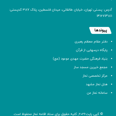
آدرس: پسـتی تهران، خیابان طالقانی، میدان فلسطین، پلاک 387 کدپستی:
۱۴۱۶۷۱۳۸۱۱
پیوندها
دفتر مقام معظم رهبری
پایگاه درسهایی از قرآن
بنیاد فرهنگی حضرت مهدی موعود (عج)
مجمع خیرین مسجد ساز
مرکز تخصصی نماز
هتل نماز مشهد
سامانه نماز من
© کپی رایت2026, کلیه حقوق برای ستاد اقامه
نماز
محفوظ است.