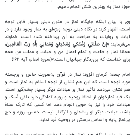
حوزه نماز به بهترین شکل انجام دهیم.
وی با بیان اینکه جایگاه نماز در متون دینی بسیار قابل توجه
است، اظهار کرد: در نگاه دینی توجه ویژه‌ای به نماز وجود دارد و در
آیات و روایات به صراحت به آن پرداخته شده است. خداوند
می‌فرماید:
«إِنَّ صَلَاتِي وَنُسُكِي وَمَحْيَايَ وَمَمَاتِي لِلَّهِ رَبِّ الْعَالَمِينَ
،
همانا نماز و طاعت و تمام اعمال من و حیات و ممات من همه
برای خداست که پروردگار جهانیان است.»(سوره انعام، آیه ۱۶۲)
امام جمعه کرمان افزود: نماز در قرآن به‌صورت خاص و برجسته
مورد توجه است که این هم نشان از توجه اسلام به نماز است و
هم نشان می‌دهد تأثير نماز بر عبادات دیگر بسیار چشم‌گیر است.
یک فرد نمازخوان از لحاظ روحیه و رویه آمادگی دارد باقی نُسک و
عبادات خود را نیز به خوبی انجام دهد اما کسی که تارک صلا‌ة
باشد، عبادت دیگر او ریشه‌ای و اثرگذار نیست. خمس، روزه و حج
بی‌نماز پایه و اساس درستی در روحیه فرد ندارد.
وی با بیان اینکه فرد نماز خوان با دقت، حساسیت و مراقبت