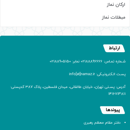
ارکان نماز
مبطلات نماز
ارتباط
شـماره تمـاس: 02188896666 نمابر: 02188905150
پسـت الـکترونیـکی: info[at]namaz.ir
آدرس: پسـتی تهران، خیابان طالقانی، میدان فلسطین، پلاک 387 کدپستی:
۱۴۱۶۷۱۳۸۱۱
پیوندها
دفتر مقام معظم رهبری