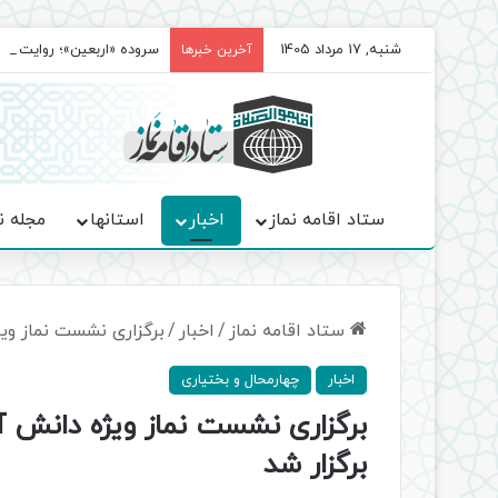
شنبه, 17 مرداد 1405
سروده‌ «اربعین»؛ روایت ح
آخرین خبرها
ستاد اقامه نماز
اخبار
استانها
مجله ن
ستاد اقامه نماز
/
اخبار
/
برگزاری نشست نماز وی
اخبار
چهارمحال و بختیاری
برگزاری نشست نماز ویژه دانش 
برگزار شد