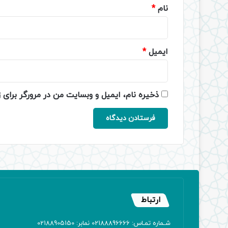
نام
*
ایمیل
*
ذخیره نام، ایمیل و وبسایت من در مرورگر برای 
ارتباط
شـماره تمـاس: 02188896666 نمابر: 02188905150