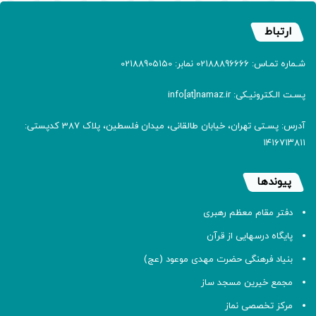
ارتباط
شـماره تمـاس: 02188896666 نمابر: 02188905150
پسـت الـکترونیـکی: info[at]namaz.ir
آدرس: پسـتی تهران، خیابان طالقانی، میدان فلسطین، پلاک 387 کدپستی:
۱۴۱۶۷۱۳۸۱۱
پیوندها
دفتر مقام معظم رهبری
پایگاه درسهایی از قرآن
بنیاد فرهنگی حضرت مهدی موعود (عج)
مجمع خیرین مسجد ساز
مرکز تخصصی نماز