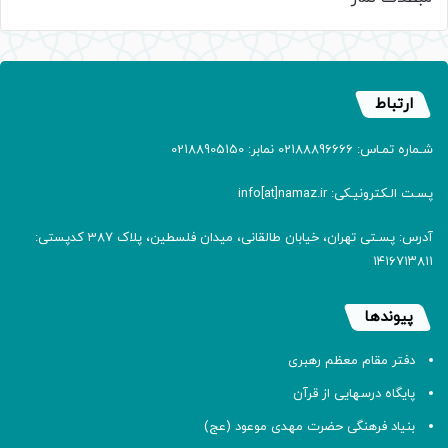
ارتباط
شـماره تمـاس: 02188896666 نمابر: 02188905150
پسـت الـکترونیـکی: info[at]namaz.ir
آدرس: پسـتی تهران، خیابان طالقانی، میدان فلسطین، پلاک 387 کدپستی:
۱۴۱۶۷۱۳۸۱۱
پیوندها
دفتر مقام معظم رهبری
پایگاه درسهایی از قرآن
بنیاد فرهنگی حضرت مهدی موعود (عج)