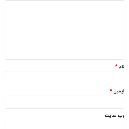
د
ی
د
گ
ا
ه
*
نام
*
ایمیل
*
وب‌ سایت