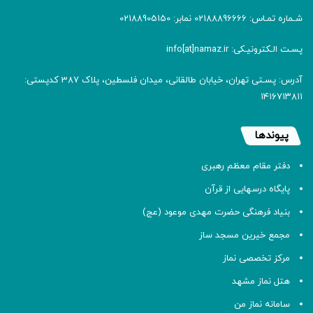
شـماره تمـاس: 02188896666 نمابر: 02188905150
پسـت الـکترونیـکی: info[at]namaz.ir
آدرس: پسـتی تهران، خیابان طالقانی، میدان فلسطین، پلاک 387 کدپستی:
۱۴۱۶۷۱۳۸۱۱
پیوندها
دفتر مقام معظم رهبری
پایگاه درسهایی از قرآن
بنیاد فرهنگی حضرت مهدی موعود (عج)
مجمع خیرین مسجد ساز
مرکز تخصصی نماز
هتل نماز مشهد
سامانه نماز من