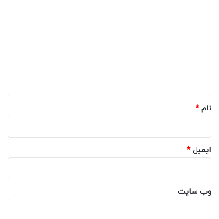
د
ی
د
گ
ا
ه
*
نام
*
ایمیل
*
وب‌ سایت