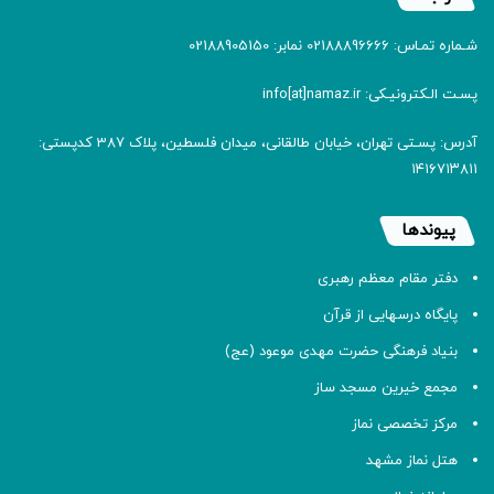
شـماره تمـاس: 02188896666 نمابر: 02188905150
پسـت الـکترونیـکی: info[at]namaz.ir
آدرس: پسـتی تهران، خیابان طالقانی، میدان فلسطین، پلاک 387 کدپستی:
۱۴۱۶۷۱۳۸۱۱
پیوندها
دفتر مقام معظم رهبری
پایگاه درسهایی از قرآن
بنیاد فرهنگی حضرت مهدی موعود (عج)
مجمع خیرین مسجد ساز
مرکز تخصصی نماز
هتل نماز مشهد