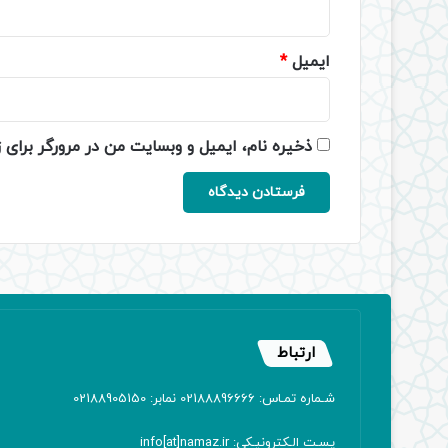
ایمیل
*
ذخیره نام، ایمیل و وبسایت من در مرورگر برای 
ارتباط
شـماره تمـاس: 02188896666 نمابر: 02188905150
پسـت الـکترونیـکی: info[at]namaz.ir