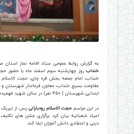
به گزارش روابط عمومی ستاد اقامه نماز استان م
خنداب
روز چهارشنبه سوم اسفند ماه با حضور حجت
خنداب، امام جمعه بخش قره چای، حجت الاسلام علی
مقاومت بسیج خنداب، معاون فرماندار شهرستان و س
ابتدایی شهرستان ( ۴۵۰ نفر) در سالن شهید فهمیده خنداب با پخش از شبکه شاد به صورت زنده برگزار شد.
در این مراسم
حجت الاسلام رودبارانی
پس از تبریک ا
اعیاد شعبانیه بیان کرد: برگزاری جشن های تک
دینی و اعتقادی دانش آموزان ایفا کند.