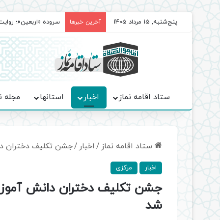
پنج‌شنبه, 15 مرداد 1405
سروده‌ «اربعین»؛ روا
آخرین خبرها
ستاد اقامه نماز
اخبار
استانها
مجله ن
ستاد اقامه نماز
/
اخبار
/
جشن تکلیف دختران دا
اخبار
مرکزی
جشن تکلیف دختران دانش آموز ش
شد