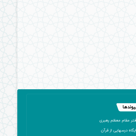
یوندها
فتر مقام معظم رهبری
یگاه درسهایی از قرآن