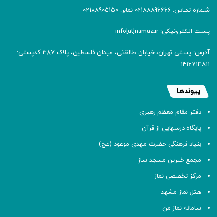
شـماره تمـاس: 02188896666 نمابر: 02188905150
پسـت الـکترونیـکی: info[at]namaz.ir
آدرس: پسـتی تهران، خیابان طالقانی، میدان فلسطین، پلاک 387 کدپستی:
۱۴۱۶۷۱۳۸۱۱
پیوندها
دفتر مقام معظم رهبری
پایگاه درسهایی از قرآن
بنیاد فرهنگی حضرت مهدی موعود (عج)
مجمع خیرین مسجد ساز
مرکز تخصصی نماز
هتل نماز مشهد
سامانه نماز من