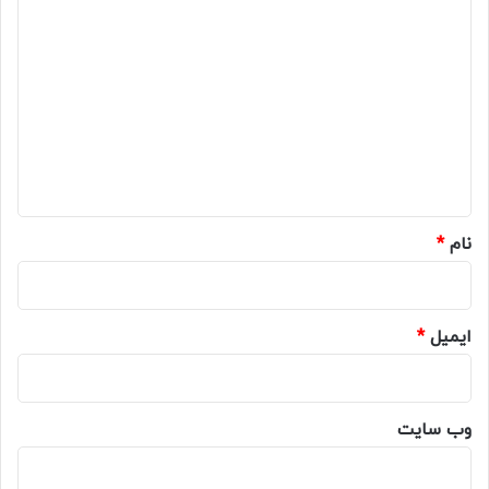
د
ی
د
گ
ا
ه
*
نام
*
ایمیل
*
وب‌ سایت