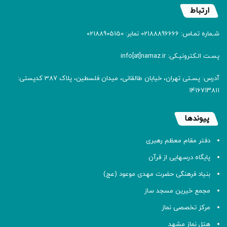
ارتباط
شـماره تمـاس: 02188896666 نمابر: 02188905150
پسـت الـکترونیـکی: info[at]namaz.ir
آدرس: پسـتی تهران، خیابان طالقانی، میدان فلسطین، پلاک 387 کدپستی:
۱۴۱۶۷۱۳۸۱۱
پیوندها
دفتر مقام معظم رهبری
پایگاه درسهایی از قرآن
بنیاد فرهنگی حضرت مهدی موعود (عج)
مجمع خیرین مسجد ساز
مرکز تخصصی نماز
هتل نماز مشهد