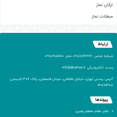
ارکان نماز
مبطلات نماز
ارتباط
شـماره تمـاس: 02188896666 نمابر: 02188905150
پسـت الـکترونیـکی: info[at]namaz.ir
آدرس: پسـتی تهران، خیابان طالقانی، میدان فلسطین، پلاک 387 کدپستی:
۱۴۱۶۷۱۳۸۱۱
پیوندها
دفتر مقام معظم رهبری