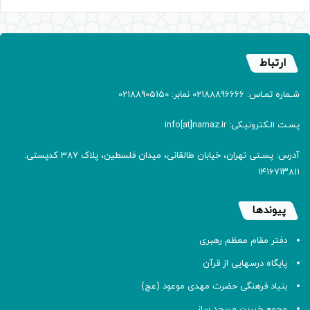
ارتباط
شـماره تمـاس: 02188896666 نمابر: 02188905150
پسـت الـکترونیـکی: info[at]namaz.ir
آدرس: پسـتی تهران، خیابان طالقانی، میدان فلسطین، پلاک 387 کدپستی:
۱۴۱۶۷۱۳۸۱۱
پیوندها
دفتر مقام معظم رهبری
پایگاه درسهایی از قرآن
بنیاد فرهنگی حضرت مهدی موعود (عج)
مجمع خیرین مسجد ساز