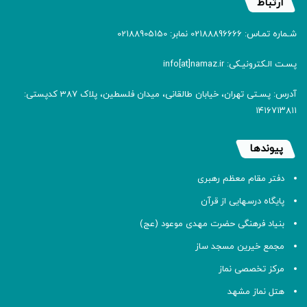
ارتباط
شـماره تمـاس: 02188896666 نمابر: 02188905150
پسـت الـکترونیـکی: info[at]namaz.ir
آدرس: پسـتی تهران، خیابان طالقانی، میدان فلسطین، پلاک 387 کدپستی:
۱۴۱۶۷۱۳۸۱۱
پیوندها
دفتر مقام معظم رهبری
پایگاه درسهایی از قرآن
بنیاد فرهنگی حضرت مهدی موعود (عج)
مجمع خیرین مسجد ساز
مرکز تخصصی نماز
هتل نماز مشهد