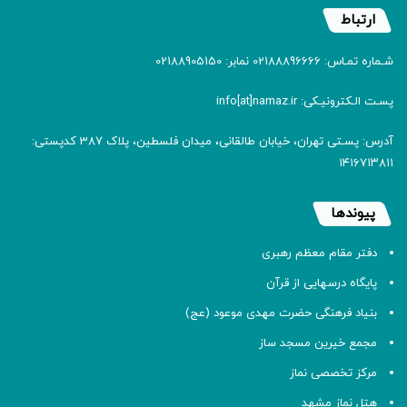
ارتباط
شـماره تمـاس: 02188896666 نمابر: 02188905150
پسـت الـکترونیـکی: info[at]namaz.ir
آدرس: پسـتی تهران، خیابان طالقانی، میدان فلسطین، پلاک 387 کدپستی:
۱۴۱۶۷۱۳۸۱۱
پیوندها
دفتر مقام معظم رهبری
پایگاه درسهایی از قرآن
بنیاد فرهنگی حضرت مهدی موعود (عج)
مجمع خیرین مسجد ساز
مرکز تخصصی نماز
هتل نماز مشهد