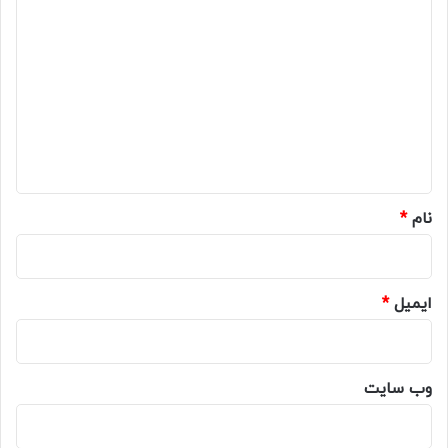
د
ی
د
گ
ا
ه
*
نام
*
ایمیل
*
وب‌ سایت