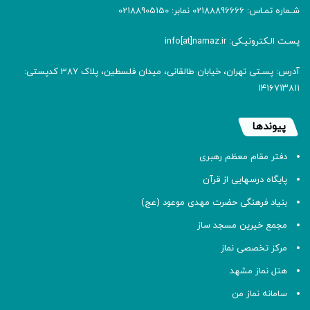
شـماره تمـاس: 02188896666 نمابر: 02188905150
پسـت الـکترونیـکی: info[at]namaz.ir
آدرس: پسـتی تهران، خیابان طالقانی، میدان فلسطین، پلاک 387 کدپستی:
۱۴۱۶۷۱۳۸۱۱
پیوندها
دفتر مقام معظم رهبری
پایگاه درسهایی از قرآن
بنیاد فرهنگی حضرت مهدی موعود (عج)
مجمع خیرین مسجد ساز
مرکز تخصصی نماز
هتل نماز مشهد
سامانه نماز من