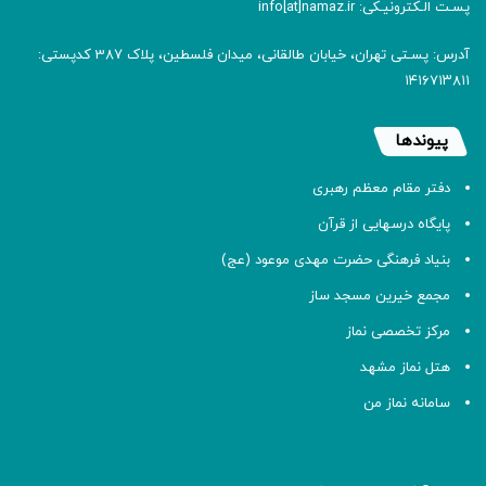
پسـت الـکترونیـکی: info[at]namaz.ir
آدرس: پسـتی تهران، خیابان طالقانی، میدان فلسطین، پلاک 387 کدپستی:
۱۴۱۶۷۱۳۸۱۱
پیوندها
دفتر مقام معظم رهبری
پایگاه درسهایی از قرآن
بنیاد فرهنگی حضرت مهدی موعود (عج)
مجمع خیرین مسجد ساز
مرکز تخصصی نماز
هتل نماز مشهد
سامانه نماز من