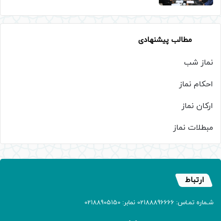
مطالب پیشنهادی
نماز شب
احکام نماز
ارکان نماز
مبطلات نماز
ارتباط
شـماره تمـاس: 02188896666 نمابر: 02188905150