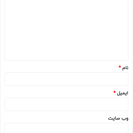
د
ی
د
گ
ا
ه
*
نام
*
ایمیل
*
وب‌ سایت