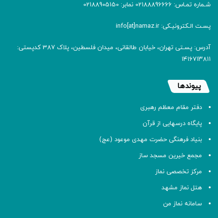
شـماره تمـاس: 02188896666 نمابر: 02188905150
پسـت الـکترونیـکی: info[at]namaz.ir
آدرس: پسـتی تهران، خیابان طالقانی، میدان فلسطین، پلاک 387 کدپستی:
۱۴۱۶۷۱۳۸۱۱
پیوندها
دفتر مقام معظم رهبری
پایگاه درسهایی از قرآن
بنیاد فرهنگی حضرت مهدی موعود (عج)
مجمع خیرین مسجد ساز
مرکز تخصصی نماز
هتل نماز مشهد
سامانه نماز من