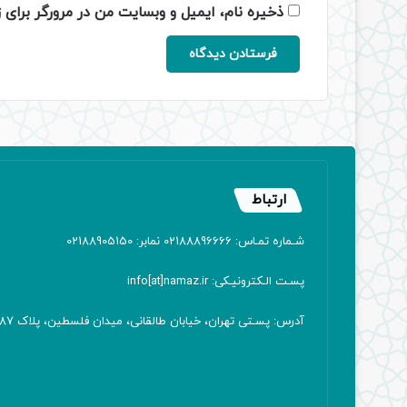
ذخیره نام، ایمیل و وبسایت من در مرورگر برای 
ارتباط
شـماره تمـاس: 02188896666 نمابر: 02188905150
پسـت الـکترونیـکی: info[at]namaz.ir
آدرس: پسـتی تهران، خیابان طالقانی، میدان فلسطین، پلاک 387 کدپستی: ۱۴۱۶۷۱۳۸۱۱