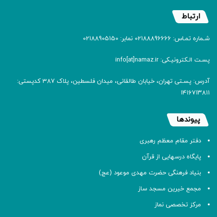
ارتباط
شـماره تمـاس: 02188896666 نمابر: 02188905150
پسـت الـکترونیـکی: info[at]namaz.ir
آدرس: پسـتی تهران، خیابان طالقانی، میدان فلسطین، پلاک 387 کدپستی:
۱۴۱۶۷۱۳۸۱۱
پیوندها
دفتر مقام معظم رهبری
پایگاه درسهایی از قرآن
بنیاد فرهنگی حضرت مهدی موعود (عج)
مجمع خیرین مسجد ساز
مرکز تخصصی نماز