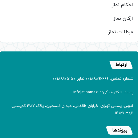
احکام نماز
ارکان نماز
مبطلات نماز
ارتباط
شـماره تمـاس: 02188896666 نمابر: 02188905150
پسـت الـکترونیـکی: info[at]namaz.ir
آدرس: پسـتی تهران، خیابان طالقانی، میدان فلسطین، پلاک 387 کدپستی:
۱۴۱۶۷۱۳۸۱۱
پیوندها