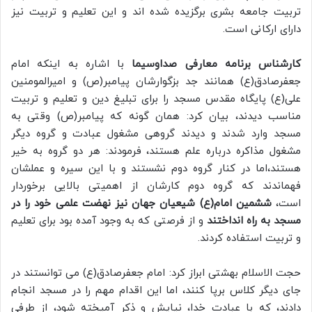
تربیت جامعه بشری برگزیده شده اند و این تعلیم و تربیت نیز
دارای ارکانی است.
کارشناس برنامه معارفی صداوسیما
با اشاره به اینکه امام
جعفرصادق(ع) همانند جد بزگوارشان پیامبر(ص) و امیرالمومنین
علی(ع) پایگاه مقدس مسجد را برای تبلیغ دین و تعلیم و تربیت
مناسب دیدند، بیان کرد: همان گونه که پیامبر(ص) وقتی به
مسجد وارد شدند و دیدند گروهی مشغول عبادت و گروه دیگر
مشغول مذاکره درباره علم هستند، فرمودند: هر دو گروه به خیر
هستند،اما در کنار گروه دوم نشستند و با این سیره و عملشان
فهماندند که گروه دوم کارشان از اهمیتی بالایی برخوردار
است،
ششمین امام(ع) شیعیان جهان نیز نهضت علمی خود را در
مسجد به راه انداختند
و از فرصتی که به وجود آمده بود برای تعلیم
و تربیت استفاده کردند.
حجت الاسلام بهشتی ابراز کرد: امام جعفرصادق(ع) می توانستند در
جای دیگر کلاس برپا کنند، اما این اقدام مهم را در مسجد انجام
دادند، که با عبادت خدا، نیایش و ذکر آمیخته شود، از طرفی