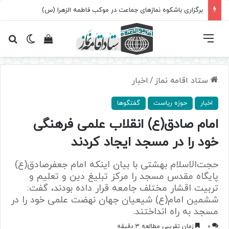
برگزاری باشکوه نمازهای جماعت در موکب فاطمه الزهرا (س)
فهرست
تغییر پ
مشاهده سبد 
جس
ستاد اقامه نماز
/
اخبار
اخبار
حوزه ریاست
گفتگوها
امام صادق(ع) انقلاب علمی فرهنگی
خود را در مسجد ایجاد کردند
حجت‌الاسلام بهشتی با بیان اینکه امام جعفرصادق(ع)
پایگاه مقدس مسجد را مرکز تبلیغ دین و تعلیم و
تربیت اقشار مختلف جامعه قرار داده بودند، گفت:
ششمین امام(ع) شیعیان جهان نهضت علمی خود را در
مسجد به راه انداختند.
0
زمان تقریبی مطالعه 3 دقیقه