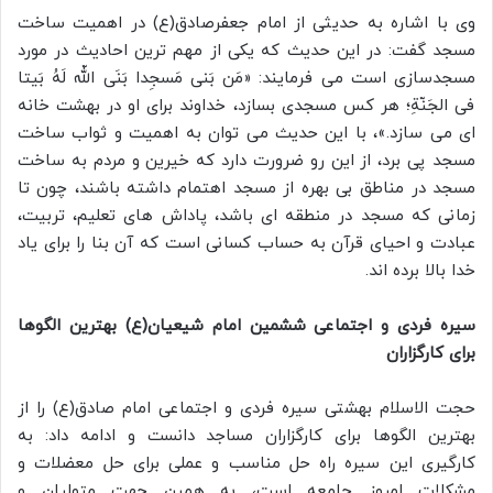
وی با اشاره به حدیثی از امام جعفرصادق(ع) در اهمیت ساخت
مسجد گفت: در این حدیث که یکی از مهم ترین احادیث در مورد
مسجدسازی است می فرمایند: «مَن بَنی مَسجِدا بَنَی اللّه لَهُ بَیتا
فی الجَنّةِ؛ هر کس مسجدی بسازد، خداوند برای او در بهشت خانه
ای می سازد.»، با این حدیث می توان به اهمیت و ثواب ساخت
مسجد پی برد، از این رو ضرورت دارد که خیرین و مردم به ساخت
مسجد در مناطق بی بهره از مسجد اهتمام داشته باشند، چون تا
زمانی که مسجد در منطقه ای باشد، پاداش های تعلیم، تربیت،
عبادت و احیای قرآن به حساب کسانی است که آن بنا را برای یاد
خدا بالا برده اند.
سیره فردی و اجتماعی ششمین امام شیعیان(ع) بهترین الگوها
برای کارگزاران
حجت الاسلام بهشتی سیره فردی و اجتماعی امام صادق(ع) را از
بهترین الگوها برای کارگزاران مساجد دانست و ادامه داد: به
کارگیری این سیره راه حل مناسب و عملی برای حل معضلات و
مشکلات امروز جامعه است، به همین جهت متولیان و