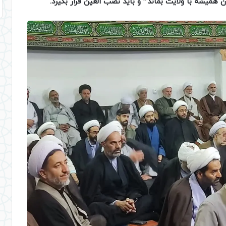
یشه با ولایت بماند” و باید نصب العین قرار بگیرد.