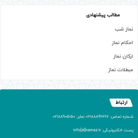
مطالب پیشنهادی
نماز شب
احکام نماز
ارکان نماز
مبطلات نماز
ارتباط
شـماره تمـاس: 02188896666 نمابر: 02188905150
پسـت الـکترونیـکی: info[at]namaz.ir