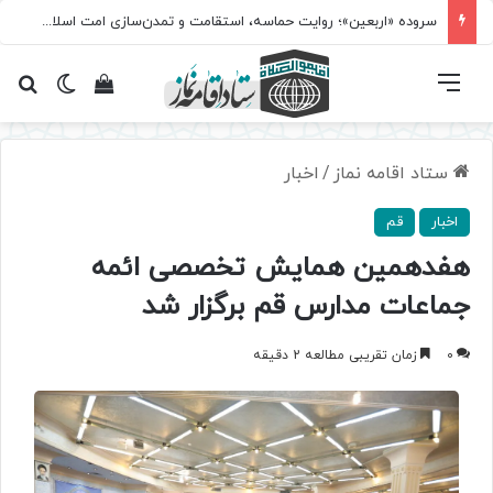
سروده‌ «اربعین»؛ روایت حماسه، استقامت و تمدن‌سازی امت اسلامی
فهرست
تغییر پ
مشاهده سبد 
جس
ستاد اقامه نماز
/
اخبار
اخبار
قم
هفدهمین همایش تخصصی ائمه
جماعات مدارس قم برگزار شد
0
زمان تقریبی مطالعه 2 دقیقه