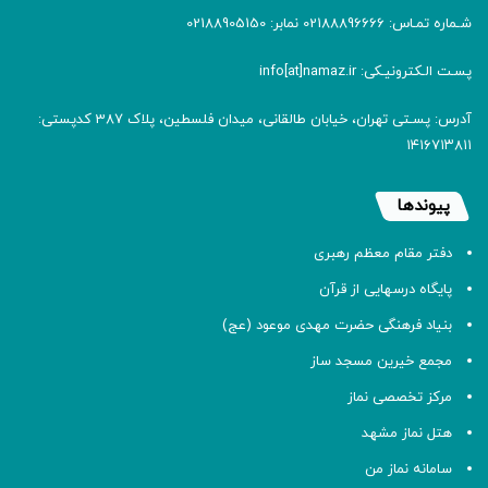
شـماره تمـاس: 02188896666 نمابر: 02188905150
پسـت الـکترونیـکی: info[at]namaz.ir
آدرس: پسـتی تهران، خیابان طالقانی، میدان فلسطین، پلاک 387 کدپستی:
۱۴۱۶۷۱۳۸۱۱
پیوندها
دفتر مقام معظم رهبری
پایگاه درسهایی از قرآن
بنیاد فرهنگی حضرت مهدی موعود (عج)
مجمع خیرین مسجد ساز
مرکز تخصصی نماز
هتل نماز مشهد
سامانه نماز من