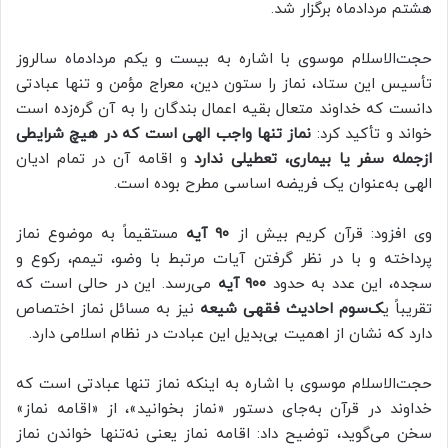
هشتم مردادماه برگزار شد.
حجت‌الاسلام موسوی با اشاره به بیست و یکم مردادماه سالروز
تأسیس این ستاد، نماز را ستون دین، معراج مؤمن و تنها عبادتی
دانست که خداوند متعال بقیه اعمال بندگان را به آن گره‌زده است
خواند و تأکید کرد:
نماز تنها واجب الهی است که در هیچ شرایطی
ازجمله سفر یا بیماری، تعطیلی ندارد
و اقامه آن در تمام ادیان
الهی به‌عنوان یک فریضه اساسی مطرح بوده است.
وی افزود: قرآن کریم بیش از
۹۰ آیه
مستقیماً به موضوع نماز
پرداخته و با در نظر گرفتن آیات مرتبط با وضو، تیمم، رکوع و
سجده، این عدد به حدود
۹۰۰ آیه
می‌رسد. این در حالی است که
تقریباً ی
ک‌سوم احادیث فقهی شیعه
نیز به مسائل نماز اختصاص
دارد که نشان از اهمیت بی‌بدیل این عبادت در نظام اسلامی دارد.
حجت‌الاسلام موسوی با اشاره به اینکه نماز تنها عبادتی است که
خداوند در قرآن به‌جای دستور «نماز بخوانید»، از «اقامه نماز»
سخن می‌گوید، توضیح داد: اقامه نماز یعنی نه‌تنها خواندن نماز