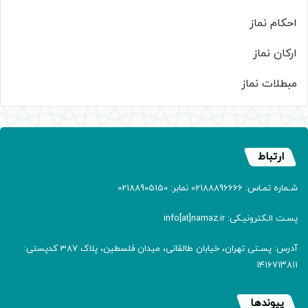
احکام نماز
ارکان نماز
مبطلات نماز
ارتباط
شـماره تمـاس: 02188896666 نمابر: 02188905150
پسـت الـکترونیـکی: info[at]namaz.ir
آدرس: پسـتی تهران، خیابان طالقانی، میدان فلسطین، پلاک 387 کدپستی:
۱۴۱۶۷۱۳۸۱۱
پیوندها