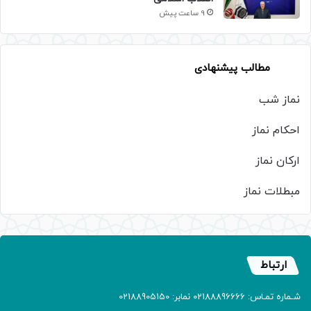
9 ساعت پیش
مطالب پیشنهادی
نماز شب
احکام نماز
ارکان نماز
مبطلات نماز
ارتباط
شـماره تمـاس: 02188896666 نمابر: 02188905150