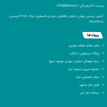
پسـت الـکترونیـکی: info[at]namaz.ir
آدرس: پسـتی تهران، خیابان طالقانی، میدان فلسطین، پلاک 387 کدپستی:
۱۴۱۶۷۱۳۸۱۱
پیوندها
دفتر مقام معظم رهبری
پایگاه درسهایی از قرآن
بنیاد فرهنگی حضرت مهدی موعود (عج)
مجمع خیرین مسجد ساز
مرکز تخصصی نماز
هتل نماز مشهد
سامانه نماز من