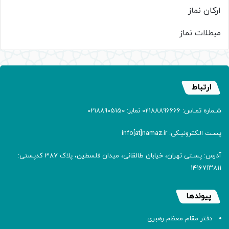
ارکان نماز
مبطلات نماز
ارتباط
شـماره تمـاس: 02188896666 نمابر: 02188905150
پسـت الـکترونیـکی: info[at]namaz.ir
آدرس: پسـتی تهران، خیابان طالقانی، میدان فلسطین، پلاک 387 کدپستی:
۱۴۱۶۷۱۳۸۱۱
پیوندها
دفتر مقام معظم رهبری