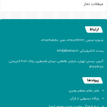
مبطلات نماز
ارتباط
شـماره تمـاس: 02188896666 نمابر: 02188905150
پسـت الـکترونیـکی: info[at]namaz.ir
آدرس: پسـتی تهران، خیابان طالقانی، میدان فلسطین، پلاک 387 کدپستی:
۱۴۱۶۷۱۳۸۱۱
پیوندها
دفتر مقام معظم رهبری
پایگاه درسهایی از قرآن
بنیاد فرهنگی حضرت مهدی موعود (عج)