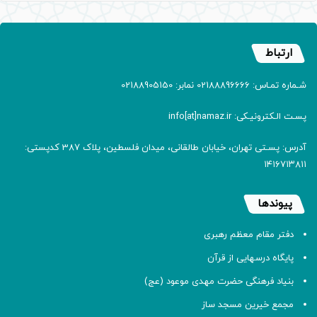
ارتباط
شـماره تمـاس: 02188896666 نمابر: 02188905150
پسـت الـکترونیـکی: info[at]namaz.ir
آدرس: پسـتی تهران، خیابان طالقانی، میدان فلسطین، پلاک 387 کدپستی:
۱۴۱۶۷۱۳۸۱۱
پیوندها
دفتر مقام معظم رهبری
پایگاه درسهایی از قرآن
بنیاد فرهنگی حضرت مهدی موعود (عج)
مجمع خیرین مسجد ساز