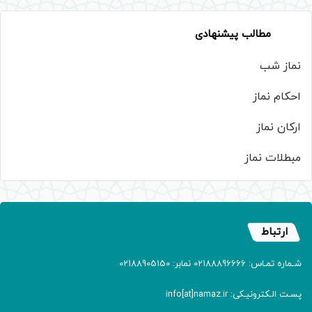
مطالب پیشنهادی
نماز شب
احکام نماز
ارکان نماز
مبطلات نماز
ارتباط
شـماره تمـاس: 02188896666 نمابر: 02188905150
پسـت الـکترونیـکی: info[at]namaz.ir