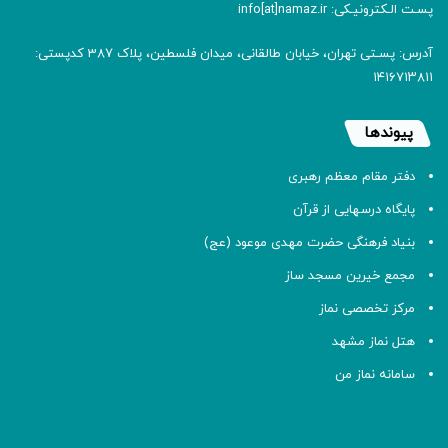
پسـت الـکترونیـکی: info[at]namaz.ir
آدرس: پسـتی تهران، خیابان طالقانی، میدان فلسطین، پلاک 387 کدپستی:
۱۴۱۶۷۱۳۸۱۱
پیوندها
دفتر مقام معظم رهبری
پایگاه درسهایی از قرآن
بنیاد فرهنگی حضرت مهدی موعود (عج)
مجمع خیرین مسجد ساز
مرکز تخصصی نماز
هتل نماز مشهد
سامانه نماز من