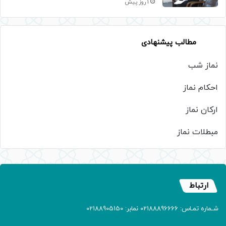
1 روز پیش
مطالب پیشنهادی
نماز شب
احکام نماز
ارکان نماز
مبطلات نماز
ارتباط
شـماره تمـاس: 02188896666 نمابر: 02188905150