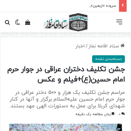
سروده‌ «اربعین»؛ روایت حماسه، استقامت و تمدن‌سازی امت اسلامی
فهرست
تغییر پ
مشاهده سبد 
جس
ستاد اقامه نماز
/
اخبار
دسته‌بندی نشده
جشن تکلیف دختران عراقی در جوار حرم
امام حسین(ع)+فیلم و عکس
مراسم جشن تکلیف یک هزار و 500 دختر عراقی در
جوار حرم امام حسین علیه‌السلام برگزار و آنها در کنار
شهدای کربلا برای عمل به دستورات الهی عهد بستند.
0
زمان مطالعه یک دقیقه