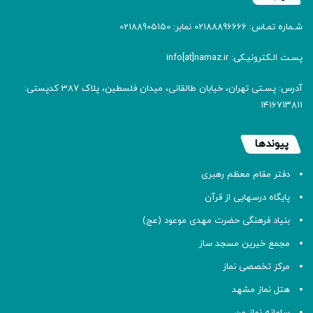
شـماره تمـاس: 02188896666 نمابر: 02188905150
پسـت الـکترونیـکی: info[at]namaz.ir
آدرس: پسـتی تهران، خیابان طالقانی، میدان فلسطین، پلاک 387 کدپستی:
۱۴۱۶۷۱۳۸۱۱
پیوندها
دفتر مقام معظم رهبری
پایگاه درسهایی از قرآن
بنیاد فرهنگی حضرت مهدی موعود (عج)
مجمع خیرین مسجد ساز
مرکز تخصصی نماز
هتل نماز مشهد
سامانه نماز من