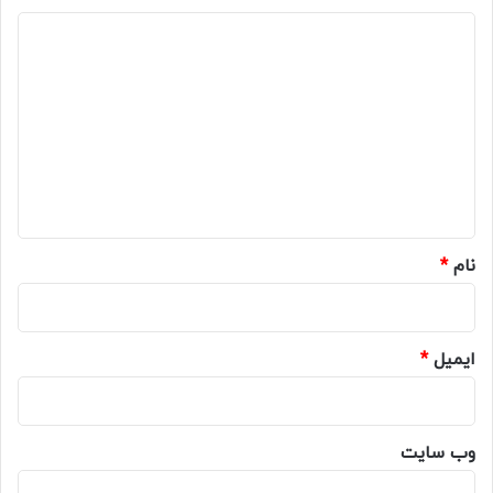
د
ی
د
گ
ا
ه
*
نام
*
ایمیل
*
وب‌ سایت