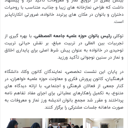
بینش بصری در ترویج نماز و معروفات تأکید کرد و پیشنهاد
داشت که طراحی نمازخانه های زیبا و جذاب، متناسب با روحیات
دختران و بانوان در مکان های پرتردد خانواده، ضرورتی انکارناپذیر
است.
توکلی
رئیس بانوان حوزه علمیه جامعه المصطفی
، با بهره گیری از
تجربیات بین المللی در تربیت مبلغ، بر نقش حیاتی تربیت
توحیدی در خانواده به عنوان پیش شرط اصلی برای پایداری اخلاق
و نماز در سنین نوجوانی تأکید ورزید.
در پایان این نشست تخصصی، نمایندگان کانون وکلا، دانشگاه
فرهنگیان، کانون پرورش فکری و معاونت حوزه علمیه خواهران، در
کنار جمعی از فعالان فرهنگی و اجتماعی، با ارائه دیدگاه های
متنوع، به تکمیل راهکارهای عملیاتی برای اجرای مفاد تفاهم نامه
پرداختند و مقرر شد مجمع بانوان اندیشه ورز نماز و معروفات به
صورت ماهانه جلسات مشترکی را برگزار کنند.