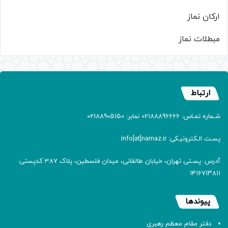
ارکان نماز
مبطلات نماز
ارتباط
شـماره تمـاس: 02188896666 نمابر: 02188905150
پسـت الـکترونیـکی: info[at]namaz.ir
آدرس: پسـتی تهران، خیابان طالقانی، میدان فلسطین، پلاک 387 کدپستی:
۱۴۱۶۷۱۳۸۱۱
پیوندها
دفتر مقام معظم رهبری