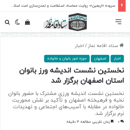
سروده‌ «اربعین»؛ روایت حماسه، استقامت و تمدن‌سازی امت اسلامی
فهرست
تغییر پ
مشاهده سبد 
جس
ستاد اقامه نماز
/
اخبار
اخبار
اصفهان
حوزه امور بانوان و خانواده
نخستین نشست اندیشه ورز بانوان
استان اصفهان برگزار شد
نخستین نشست اندیشه ورزی مشترک با حضور بانوان
نخبه و فرهیخته اصفهان و تأکید بر نقش محوریت
خانواده در مقابله با آسیب‌های اجتماعی و تهدیدات
نرم برگزار شد.
0
زمان تقریبی مطالعه 3 دقیقه