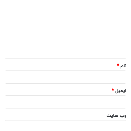
د
ی
د
گ
ا
ه
*
نام
*
ایمیل
*
وب‌ سایت