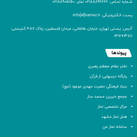
شـماره تمـاس: 02188896666 نمابر: 02188905150
پسـت الـکترونیـکی: info[at]namaz.ir
آدرس: پسـتی تهران، خیابان طالقانی، میدان فلسطین، پلاک 387 کدپستی:
۱۴۱۶۷۱۳۸۱۱
پیوندها
دفتر مقام معظم رهبری
پایگاه درسهایی از قرآن
بنیاد فرهنگی حضرت مهدی موعود (عج)
مجمع خیرین مسجد ساز
مرکز تخصصی نماز
هتل نماز مشهد
سامانه نماز من