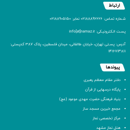
ارتباط
شـماره تمـاس: 02188896666 نمابر: 02188905150
پسـت الـکترونیـکی: info[at]namaz.ir
آدرس: پسـتی تهران، خیابان طالقانی، میدان فلسطین، پلاک 387 کدپستی:
۱۴۱۶۷۱۳۸۱۱
پیوندها
دفتر مقام معظم رهبری
پایگاه درسهایی از قرآن
بنیاد فرهنگی حضرت مهدی موعود (عج)
مجمع خیرین مسجد ساز
مرکز تخصصی نماز
هتل نماز مشهد