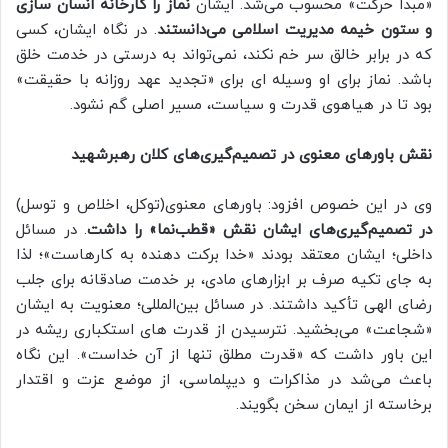
«مبدأ حرکت» محسوب می‌شد. ایشان
نماز را کارخانه انسان‌ سازی
و ستون خیمه مدیریت اسلامی می‌دانستند
. در نگاه ایشان، کسی
که در برابر خالق سر خم نکند، نمی‌تواند به‌ درستی در خدمت خلق
باشد. نماز برای او وسیله‌ ای برای «تجدید عهد روزانه با حقیقت»
بود تا در هیاهوی قدرت و سیاست، مسیر اصلی گم نشود.
نقش باورهای معنوی در تصمیم‌گیری‌های کلان رهبرشهید
وی در این خصوص افزود: باورهای معنوی(توکل، اخلاص و توسل)
در تصمیم‌گیری‌های ایشان نقش «قطب‌نما» را داشت
. در مسائل
داخلی؛ ایشان معتقد بودند «خدا برکت‌ دهنده به کارهاست»؛ لذا
به جای تکیه صرف بر ابزارهای مادی، بر خدمت صادقانه برای جلب
رضای الهی تأکید داشتند. در مسائل بین‌المللی؛ معنویت به ایشان
«شجاعت» می‌بخشید. نترسیدن از قدرت‌ های استکباری ریشه در
این باور داشت که «قدرت مطلق تنها از آن خداست». این نگاه
باعث می‌شد در مذاکرات و دیپلماسی، از موضع عزت و اقتدار
برخاسته از ایمان سخن بگویند.