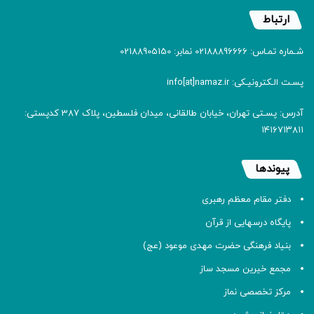
ارتباط
شـماره تمـاس: 02188896666 نمابر: 02188905150
پسـت الـکترونیـکی: info[at]namaz.ir
آدرس: پسـتی تهران، خیابان طالقانی، میدان فلسطین، پلاک 387 کدپستی:
۱۴۱۶۷۱۳۸۱۱
پیوندها
دفتر مقام معظم رهبری
پایگاه درسهایی از قرآن
بنیاد فرهنگی حضرت مهدی موعود (عج)
مجمع خیرین مسجد ساز
مرکز تخصصی نماز