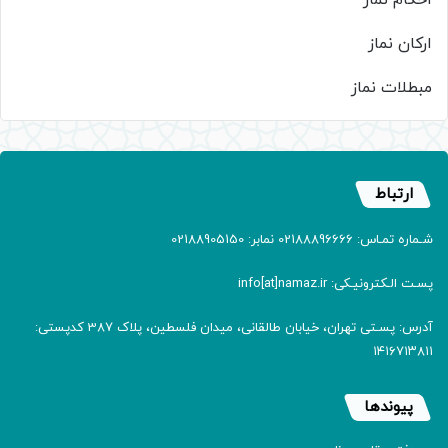
احکام نماز
ارکان نماز
مبطلات نماز
ارتباط
شـماره تمـاس: 02188896666 نمابر: 02188905150
پسـت الـکترونیـکی: info[at]namaz.ir
آدرس: پسـتی تهران، خیابان طالقانی، میدان فلسطین، پلاک 387 کدپستی:
۱۴۱۶۷۱۳۸۱۱
پیوندها