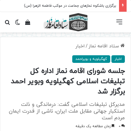
برگزاری باشکوه نمازهای جماعت در موکب فاطمه الزهرا (س)
فهرست
تغییر پ
مشاهده سبد 
جس
ستاد اقامه نماز
/
اخبار
اخبار
کهگیلویه و بویراحمد
جلسه شورای اقامه نماز اداره کل
تبلیغات اسلامی کهگیلویه وبویر احمد
برگزار شد
مدیرکل تبلیغات اسلامی گفت: درماندگی و ذلت
استکبار جهانی مقابل ملت ایران، ناشی از قدرت ایمان
مردم است
0
زمان مطالعه یک دقیقه