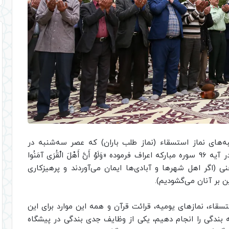
خطبه‌های نماز استسقاء (نماز طلب باران) که عصر سه‌شنبه در
دولتخانه صفوی برگزار شد، اظهار کرد: خدای متعال در آیه 96 سوره مبارکه اعراف فرموده «وَلَوْ أَنَّ أَهْلَ الْقُرَى آمَنُوا
وَالْأَرْضِ»، یعنی (اگر اهل شهرها و آبادی‌ها ایمان می‌آوردند و پرهیزکاری
ن بر آنان می‌گشودیم).
سقاء، نمازهای یومیه، قرائت قرآن و همه این موارد برای این
 بندگی را انجام دهیم، یکی از وظایف جدی بندگی در پیشگاه