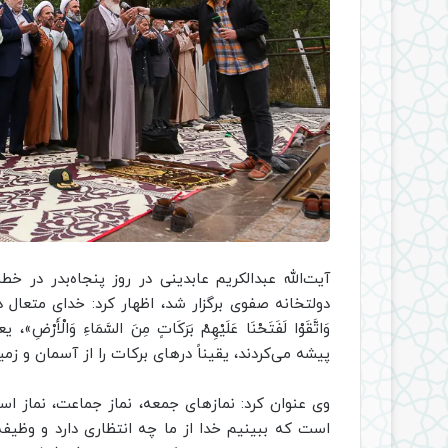
آیت‌الله عبدالکریم عابدینی در روز پنجاه‌بدر در 
وَاتَّقَوْا لَفَتَحْنَا عَلَيْهِمْ بَرَكَاتٍ مِنَ السَّمَاءِ 
پیشه می‌کردند، یقیناً درهای برکات را از آسمان و زمی
وی عنوان کرد: نمازهای جمعه، نماز جماعت، نماز است
است که ببینیم خدا از ما چه انتظاری دارد و وظیفه