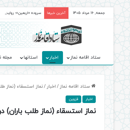
جمعه, 16 مرداد 1405
سروده‌ «اربعین»؛ روایت ح
آخرین خبرها
ستاد اقامه نماز
اخبار
استانها
مجله ن
ستاد اقامه نماز
/
اخبار
/
نماز استسقاء (نماز طل
اخبار
قزوین
نماز استسقاء (نماز طلب باران) د