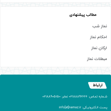
مطالب پیشنهادی
نماز شب
احکام نماز
ارکان نماز
مبطلات نماز
ارتباط
شـماره تمـاس: 02188896666 نمابر: 02188905150
پسـت الـکترونیـکی: info[at]namaz.ir