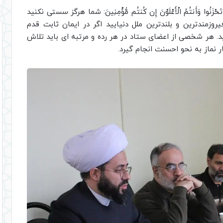
زَنُوا وَأَنتُمُ الْأَعْلَوْنَ إِن کُنتُم مُّؤْمِنِینَ: شما هرگز سستی نکنید
یروزمندترین و بلندترین ملل دنیایید اگر در ایمان ثابت قدم
. هر شخصی از اعضای ستاد در هر رده و مرتبه ای باید تلاش
ر نماز به نحو احسنت انجام گیرد.