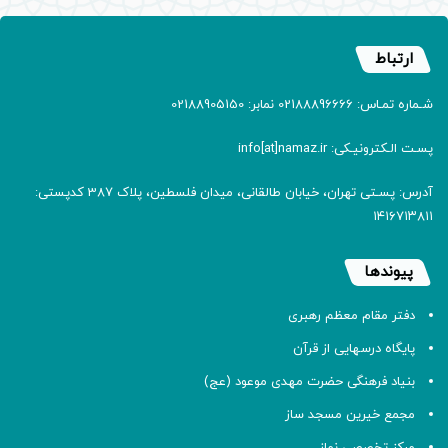
ارتباط
شـماره تمـاس: 02188896666 نمابر: 02188905150
پسـت الـکترونیـکی: info[at]namaz.ir
آدرس: پسـتی تهران، خیابان طالقانی، میدان فلسطین، پلاک 387 کدپستی:
۱۴۱۶۷۱۳۸۱۱
پیوندها
دفتر مقام معظم رهبری
پایگاه درسهایی از قرآن
بنیاد فرهنگی حضرت مهدی موعود (عج)
مجمع خیرین مسجد ساز
مرکز تخصصی نماز