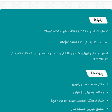
ارتباط
شـماره تمـاس: 02188896666 نمابر: 02188905150
پسـت الـکترونیـکی: info[at]namaz.ir
آدرس: پسـتی تهران، خیابان طالقانی، میدان فلسطین، پلاک 387 کدپستی:
۱۴۱۶۷۱۳۸۱۱
پیوندها
دفتر مقام معظم رهبری
پایگاه درسهایی از قرآن
بنیاد فرهنگی حضرت مهدی موعود (عج)
مجمع خیرین مسجد ساز