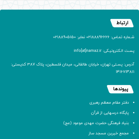
ارتباط
شـماره تمـاس: 02188896666 نمابر: 02188905150
پسـت الـکترونیـکی: info[at]namaz.ir
آدرس: پسـتی تهران، خیابان طالقانی، میدان فلسطین، پلاک 387 کدپستی:
۱۴۱۶۷۱۳۸۱۱
پیوندها
دفتر مقام معظم رهبری
پایگاه درسهایی از قرآن
بنیاد فرهنگی حضرت مهدی موعود (عج)
مجمع خیرین مسجد ساز