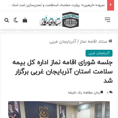
سروده‌ «اربعین»؛ روایت حماسه، استقامت و تمدن‌سازی امت اسلامی
فهرست
تغییر پ
مشاهده سبد 
جس
ستاد اقامه نماز
/
آذربایجان غربی
آذربایجان غربی
جلسه شورای اقامه نماز اداره کل بیمه
سلامت استان آذربایجان غربی برگزار
شد
0
زمان مطالعه یک دقیقه