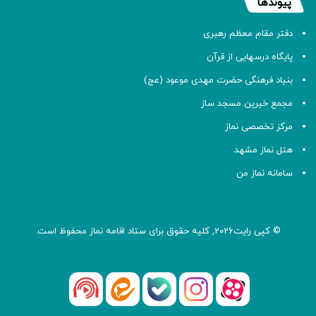
پیوندها
دفتر مقام معظم رهبری
پایگاه درسهایی از قرآن
بنیاد فرهنگی حضرت مهدی موعود (عج)
مجمع خیرین مسجد ساز
مرکز تخصصی نماز
هتل نماز مشهد
سامانه نماز من
© کپی رایت2026, کلیه حقوق برای ستاد اقامه
نماز
محفوظ است.
آپارات
بله
اینستاگرام
ایتا
شنوتو