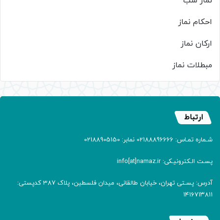
نماز شب
احکام نماز
ارکان نماز
مبطلات نماز
ارتباط
شـماره تمـاس: 02188896666 نمابر: 02188905150
پسـت الـکترونیـکی: info[at]namaz.ir
آدرس: پسـتی تهران، خیابان طالقانی، میدان فلسطین، پلاک 387 کدپستی:
۱۴۱۶۷۱۳۸۱۱