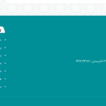
پ
د
پا
ب
م
م
ه
سا