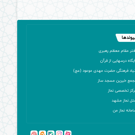
یوندها
فتر مقام معظم رهبری
یگاه درسهایی از قرآن
نیاد فرهنگی حضرت مهدی موعود (عج)
جمع خیرین مسجد ساز
رکز تخصصی نماز
تل نماز مشهد
مانه نماز من
آپارات
بله
اینستاگرام
ایتا
شنوتو