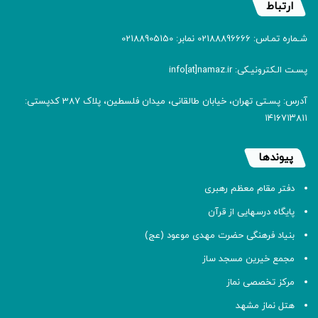
ارتباط
شـماره تمـاس: 02188896666 نمابر: 02188905150
پسـت الـکترونیـکی: info[at]namaz.ir
آدرس: پسـتی تهران، خیابان طالقانی، میدان فلسطین، پلاک 387 کدپستی:
۱۴۱۶۷۱۳۸۱۱
پیوندها
دفتر مقام معظم رهبری
پایگاه درسهایی از قرآن
بنیاد فرهنگی حضرت مهدی موعود (عج)
مجمع خیرین مسجد ساز
مرکز تخصصی نماز
هتل نماز مشهد