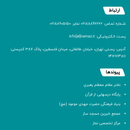
ارتباط
شـماره تمـاس: 02188896666 نمابر: 02188905150
پسـت الـکترونیـکی: info[at]namaz.ir
آدرس: پسـتی تهران، خیابان طالقانی، میدان فلسطین، پلاک 387 کدپستی:
۱۴۱۶۷۱۳۸۱۱
پیوندها
دفتر مقام معظم رهبری
پایگاه درسهایی از قرآن
بنیاد فرهنگی حضرت مهدی موعود (عج)
مجمع خیرین مسجد ساز
مرکز تخصصی نماز