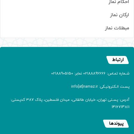
احکام نماز
ارکان نماز
مبطلات نماز
ارتباط
شـماره تمـاس: 02188896666 نمابر: 02188905150
پسـت الـکترونیـکی: info[at]namaz.ir
آدرس: پسـتی تهران، خیابان طالقانی، میدان فلسطین، پلاک 387 کدپستی:
۱۴۱۶۷۱۳۸۱۱
پیوندها