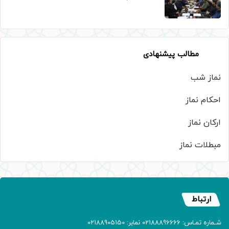
مطالب پیشنهادی
نماز شب
احکام نماز
ارکان نماز
مبطلات نماز
ارتباط
شـماره تمـاس: 02188896666 نمابر: 02188905150