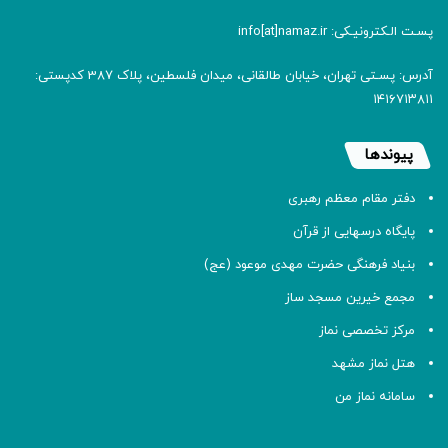
پسـت الـکترونیـکی: info[at]namaz.ir
آدرس: پسـتی تهران، خیابان طالقانی، میدان فلسطین، پلاک 387 کدپستی:
۱۴۱۶۷۱۳۸۱۱
پیوندها
دفتر مقام معظم رهبری
پایگاه درسهایی از قرآن
بنیاد فرهنگی حضرت مهدی موعود (عج)
مجمع خیرین مسجد ساز
مرکز تخصصی نماز
هتل نماز مشهد
سامانه نماز من