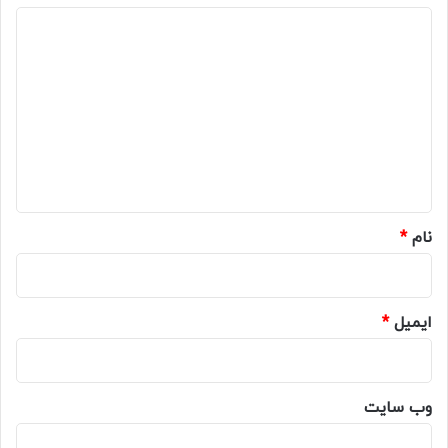
د
ی
د
گ
ا
ه
*
نام
*
ایمیل
*
وب‌ سایت